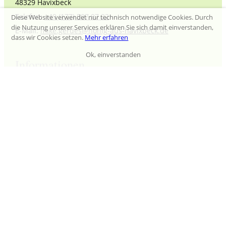
48329 Havixbeck
Telefon:
+49 (177) 507 97 22
Diese Website verwendet nur technisch notwendige Cookies. Durch
die Nutzung unserer Services erklären Sie sich damit einverstanden,
E-Mail:
mike.gerdes@honig-aus-havixbeck.de
dass wir Cookies setzen.
Mehr erfahren
Ok, einverstanden
Informationen
Wespen und Hornissen
Impressum
Datenschutz
Versandkosten
Zahlungsarten
AGB
Widerruferklärung
Kontakt
Vertrag widerrufen