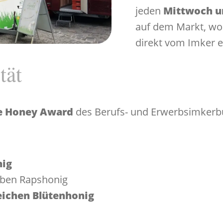
jeden
Mittwoch un
auf dem Markt, wo 
direkt vom Imker 
tät
e Honey Award
des Berufs- und Erwerbsimker
nig
lben Rapshonig
ichen Blütenhonig