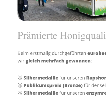
Prämierte Honigquali
Beim erstmalig durchgeführten
eurobe
wir
gleich mehrfach gewonnen
:
🥈
Silbermedaille
für unseren
Rapsho
🥉
Publikumspreis (Bronze)
für dense
🥈
Silbermedaille
für unseren
enzymre